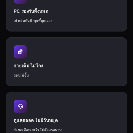
PC รองรับทั้งหมด
เข้าเล่นทันที ทุกที่ทุกเวลา
จ่ายเต็ม ไม่โกง
ถอนไม่อั้น
ดูแลตลอด ไม่มีวันหยุด
ช่วยเหลือรวดเร็ว ไม่ต้องรอนาน