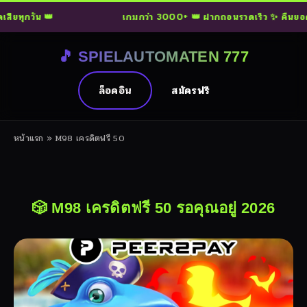
👑 เกมกว่า 3000+ 👑 ฝากถอนรวดเร็ว ✨ คืนยอดเสียทุกวัน
🎵 SPIELAUTOMATEN 777
ล็อคอิน
สมัครฟรี
หน้าแรก
» M98 เครดิตฟรี 50
🎲 M98 เครดิตฟรี 50 รอคุณอยู่ 2026