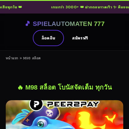
👑 เกมกว่า 3000+ 👑 ฝากถอนรวดเร็ว ✨ คืนยอดเสียทุกวัน
🎵 SPIELAUTOMATEN 777
ล็อคอิน
สมัครฟรี
หน้าแรก
» M98 สล็อต
🔥 M98 สล็อต โบนัสจัดเต็ม ทุกวัน