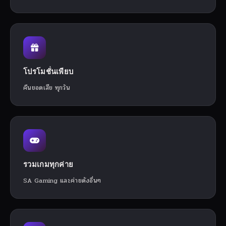
โปรโมชั่นเพียบ
คืนยอดเสีย ทุกวัน
รวมเกมทุกค่าย
SA Gaming และค่ายดังอื่นๆ