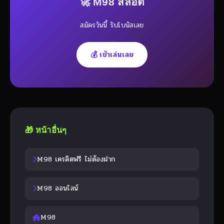
🚀 M98 สล็อต
สมัครวันนี้ รับโบนัสเลย
💰 เข้าเล่นเลย
🎁 หน้าอื่นๆ
M98 เครดิตฟรี ไม่ต้องฝาก
M98 ออนไลน์
M98