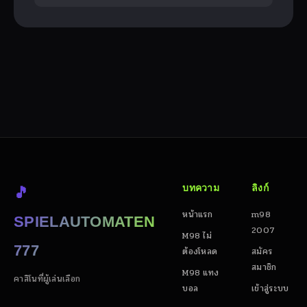
บทความ
ลิงก์
🎵
หน้าแรก
m98
SPIELAUTOMATEN
2007
M98 ไม่
777
ต้องโหลด
สมัคร
สมาชิก
M98 แทง
คาสิโนที่ผู้เล่นเลือก
บอล
เข้าสู่ระบบ