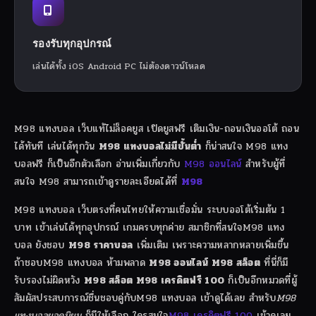
รองรับทุกอุปกรณ์
เล่นได้ทั้ง iOS Android PC ไม่ต้องดาวน์โหลด
M98 แทงบอล เว็บแท้ไม่ล็อคยูส เปิดยูสฟรี เติมเงิน-ถอนเงินออโต้ ถอน
ได้ทันที เล่นได้ทุกวัน
M98 แทงบอลไม่มีขั้นต่ำ
ก็น่าสนใจ M98 แทง
บอลฟรี ก็เป็นอีกตัวเลือก อ่านเพิ่มเกี่ยวกับ
M98 ออนไลน์
สำหรับผู้ที่
สนใจ M98 สามารถเข้าดูรายละเอียดได้ที่
M98
M98 แทงบอล เว็บตรงที่คนไทยให้ความเชื่อมั่น ระบบออโต้เริ่มต้น 1
บาท เข้าเล่นได้ทุกอุปกรณ์ เกมครบทุกค่าย สมาชิกที่สนใจM98 แทง
บอล ยังชอบ
M98 ราคาบอล
เพิ่มเติม เพราะความหลากหลายเพิ่มขึ้น
ถ้าชอบM98 แทงบอล ห้ามพลาด
M98 ออนไลน์ M98 สล็อต
ที่นี่ก็มี
รับรองไม่ผิดหวัง
M98 สล็อต M98 เครดิตฟรี 100
ก็เป็นอีกหมวดที่ผู้
สัมผัสประสบการณ์ชื่นชอบคู่กับM98 แทงบอล เข้าดูได้เลย สำหรับ
M98
แทงบอลยอดนิยม
ก็มีให้เลือก ใครสนใจ
M98 เครดิตฟรี 100
เข้าดูเลย