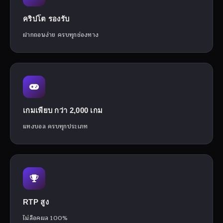
คริปโต รองรับ
ฝากถอนง่าย ครบทุกช่องทาง
เกมเพียบ กว่า 2,000 เกม
แทงบอล ครบทุกประเภท
RTP สูง
ไม่ล็อคผล 100%