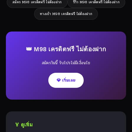
สมัคร M98 เครดิตฟรี ไม่ต้องฝาก
รีวิว M98 เครดิตฟรี ไม่ต้องฝาก
ทางเข้า M98 เครดิตฟรี ไม่ต้องฝาก
👑 M98 เครดิตฟรี ไม่ต้องฝาก
สมัครวันนี้ รับโปรไม่มีเงื่อนไข
💎 เริ่มเลย
🏅 ดูเพิ่ม