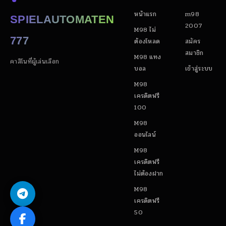
หน้าแรก
m98
SPIELAUTOMATEN
2007
M98 ไม่
777
ต้องโหลด
สมัคร
สมาชิก
M98 แทง
คาสิโนที่ผู้เล่นเลือก
บอล
เข้าสู่ระบบ
M98
เครดิตฟรี
100
M98
ออนไลน์
M98
เครดิตฟรี
ไม่ต้องฝาก
M98
เครดิตฟรี
50